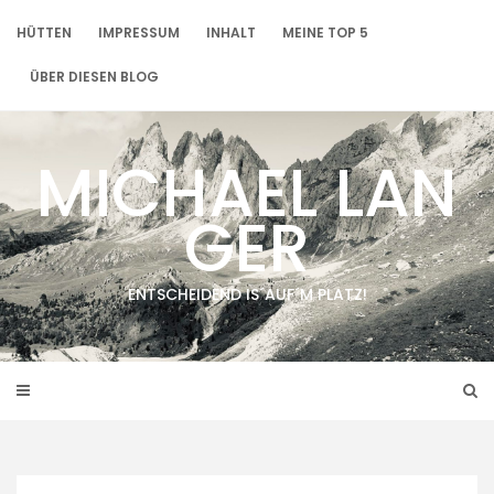
Skip
to
HÜTTEN
IMPRESSUM
INHALT
MEINE TOP 5
content
ÜBER DIESEN BLOG
MICHAEL LAN
GER
ENTSCHEIDEND IS´AUF´M PLATZ!