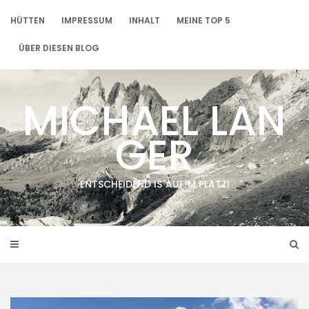
Skip
to
HÜTTEN
IMPRESSUM
INHALT
MEINE TOP 5
content
ÜBER DIESEN BLOG
MICHAEL LAN
GER
ENTSCHEIDEND IS´AUF´M PLATZ!